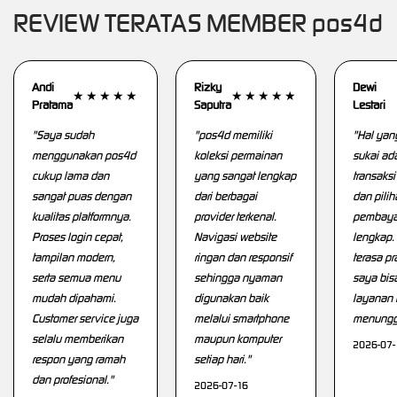
Tentu. Tim customer service pos4d tersedia selama 24 jam setiap
REVIEW TERATAS MEMBER pos4d
hari untuk membantu berbagai kebutuhan pengguna, mulai dari
proses pendaftaran, informasi akun, kendala teknis, hingga
pertanyaan umum. Layanan dapat dihubungi melalui Live Chat
maupun media komunikasi resmi yang tersedia di platform.
Andi
Rizky
Dewi
★★★★★
★★★★★
Pratama
Saputra
Lestari
"Saya sudah
"pos4d memiliki
"Hal yan
menggunakan pos4d
koleksi permainan
sukai ad
cukup lama dan
yang sangat lengkap
transaks
sangat puas dengan
dari berbagai
dan pili
kualitas platformnya.
provider terkenal.
pembaya
Proses login cepat,
Navigasi website
lengkap.
tampilan modern,
ringan dan responsif
terasa pr
serta semua menu
sehingga nyaman
saya bis
mudah dipahami.
digunakan baik
layanan 
Customer service juga
melalui smartphone
menungg
selalu memberikan
maupun komputer
2026-07-
respon yang ramah
setiap hari."
dan profesional."
2026-07-16