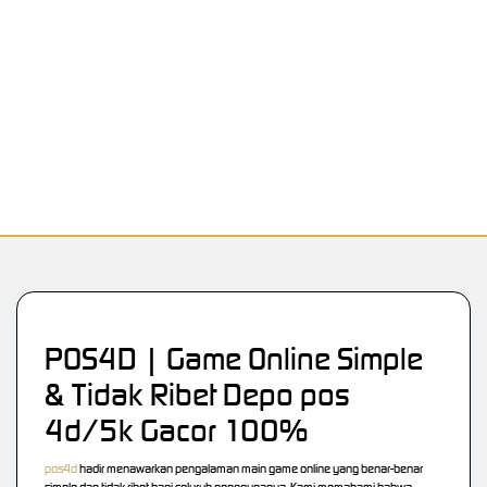
P
A
POS4D | Game Online Simple
& Tidak Ribet Depo pos
4d/5k Gacor 100%
pos4d
hadir menawarkan pengalaman main game online yang benar-benar