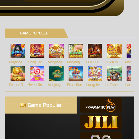
GAME POPULER
Goyang Gaib
Bang Gacor 1000
Mahjong Legend
Mahjong MaxWin
EPIC BULLETS &BOUNTY
FORTUNE GARUDA 500
Mahj
Fortune Gems 500
Sweet Bonanza 2500
Mahjong Ways 2
Pirate Quest 1000
Lucky Twins Wilds
Le Fisherman
Lucky Ne
Game Popular