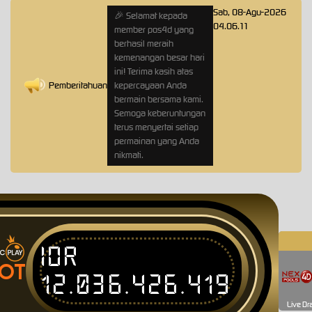
Sab, 08-Agu-2026
🎉 Selamat kepada
04.06.12
member pos4d yang
berhasil meraih
kemenangan besar hari
ini! Terima kasih atas
Pemberitahuan
kepercayaan Anda
bermain bersama kami.
Semoga keberuntungan
terus menyertai setiap
permainan yang Anda
nikmati.
IDR
OT
12.036.428.812
Live Dr