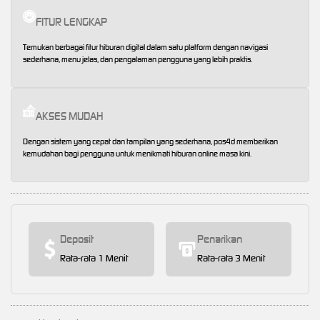
FITUR LENGKAP
Temukan berbagai fitur hiburan digital dalam satu platform dengan navigasi
sederhana, menu jelas, dan pengalaman pengguna yang lebih praktis.
AKSES MUDAH
Dengan sistem yang cepat dan tampilan yang sederhana, pos4d memberikan
kemudahan bagi pengguna untuk menikmati hiburan online masa kini.
Deposit
Penarikan
Rata-rata 1 Menit
Rata-rata 3 Menit