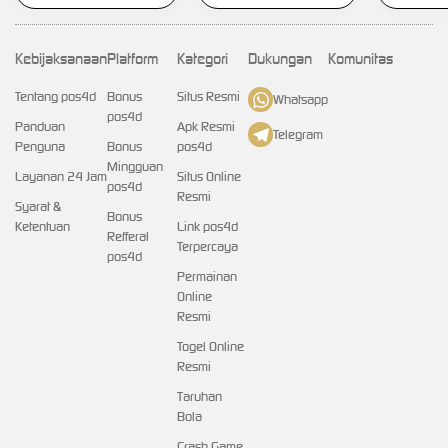
Kebijaksanaan
Platform
Kategori
Dukungan
Komunitas
Tentang pos4d
Bonus
Situs Resmi
Whatsapp
pos4d
Panduan
Apk Resmi
Telegram
Penguna
Bonus
pos4d
Mingguan
Layanan 24 Jam
Situs Online
pos4d
Resmi
Syarat &
Bonus
Ketentuan
Link pos4d
Refferal
Terpercaya
pos4d
Permainan
Online
Resmi
Togel Online
Resmi
Taruhan
Bola
Crash Game