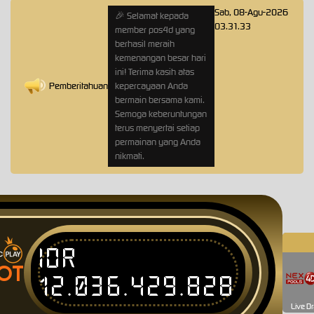
Sab, 08-Agu-2026
🎉 Selamat kepada
03.31.34
member pos4d yang
berhasil meraih
kemenangan besar hari
ini! Terima kasih atas
Pemberitahuan
kepercayaan Anda
bermain bersama kami.
Semoga keberuntungan
terus menyertai setiap
permainan yang Anda
nikmati.
IDR
POT
12.036.431.451
Live Dr