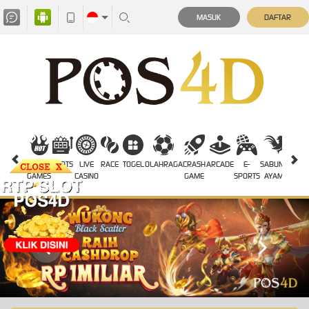
MASUK
DAFTAR
HOT
SLOTS
LIVE
RACE
TOGEL
OLAHRAGA
CRASH
ARCADE
E-
SABUNG
PROM
GAMES
CASINO
GAME
SPORTS
AYAM