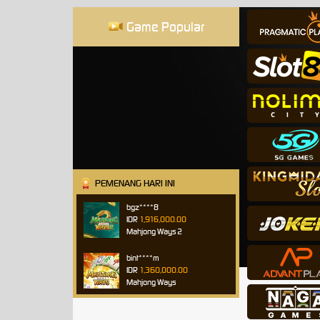
Game Popular
PEMENANG HARI INI
bgz****8
IDR
1,916,000.00
Mahjong Ways 2
bint****m
IDR
1,360,000.00
Mahjong Ways
bgz****8