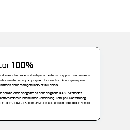
Pindai kod
untuk Un
Android 
acor 100%
an kemudahan akses adalah prioritas utama bagi para pemain masa
i tahapan atau navigasi yang membingungkan. Keunggulan paling
tal tanpa harus merogoh kocek terlalu dalam.
emberikan Anda pengalaman bermain gacor 100%. Setiap sesi
ot favorit secara lancar tanpa kendala lag. Tidak perlu membuang
maksimal. Daftar & login sekarang juga untuk membuktikan sendiri