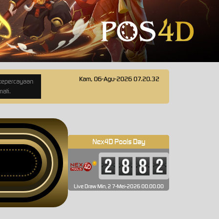
Kam, 06-Agu-2026 07.20.33
 kepercayaan
ati.
Nex4D Pools Day
Live Draw Min, 2 7-Mei-2026 00.00.00