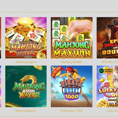
Mahjong Legend
Mahjong MaxWin
EPIC BULLE
Mahjong Ways 2
Pirate Quest 1000
Lucky Twi