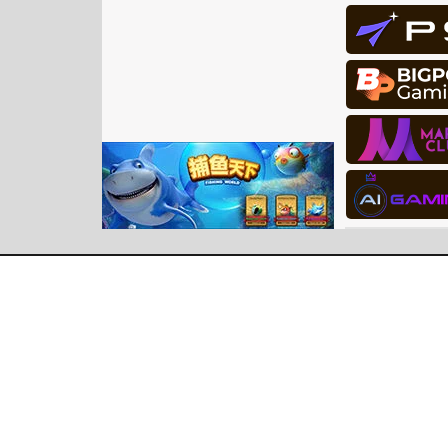
IDR
1,025,000.00
Wild Bandito
p***t
IDR
1,023,550.00
Sweet Bonanza 1000
du****e
IDR
1,009,440.00
Mahjong Wins 3 – Black Scatter
ciab****g
IDR
815,000.00
Mahjong Ways 2
p***t
IDR
674,900.00
Sweet Bonanza 1000
mazd****9
IDR
488,800.00
Mahjong Wins 2
p***t
IDR
442,800.00
Sweet Bonanza 1000