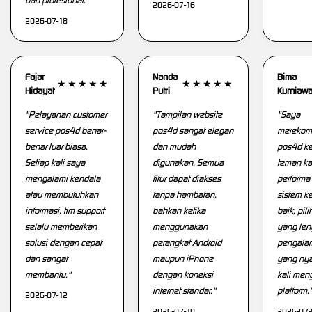
dan profesional."
2026-07-16
2026-07-18
Fajar
Nanda
Bima
★★★★★
★★★★★
Hidayat
Putri
Kurniaw
"Pelayanan customer
"Tampilan website
"Saya
service pos4d benar-
pos4d sangat elegan
merekom
benar luar biasa.
dan mudah
pos4d k
Setiap kali saya
digunakan. Semua
teman ka
mengalami kendala
fitur dapat diakses
performa 
atau membutuhkan
tanpa hambatan,
sistem 
informasi, tim support
bahkan ketika
baik, pil
selalu memberikan
menggunakan
yang len
solusi dengan cepat
perangkat Android
pengala
dan sangat
maupun iPhone
yang nya
membantu."
dengan koneksi
kali men
internet standar."
platform.
2026-07-12
2026-07-10
2026-07-