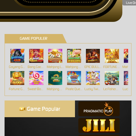
Live Dr
GAME POPULER
Goyang Gaib
Bang Gacor 1000
Mahjong Legend
Mahjong MaxWin
EPIC BULLETS &BOUNTY
FORTUNE GARUDA 500
Mahj
Fortune Gems 500
Sweet Bonanza 2500
Mahjong Ways 2
Pirate Quest 1000
Lucky Twins Wilds
Le Fisherman
Lucky Ne
Game Popular