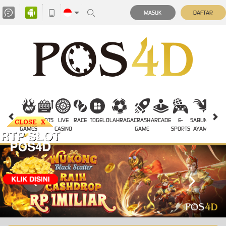
MASUK
DAFTAR
HOT
SLOTS
LIVE
RACE
TOGEL
OLAHRAGA
CRASH
ARCADE
E-
SABUNG
PROM
GAMES
CASINO
GAME
SPORTS
AYAM