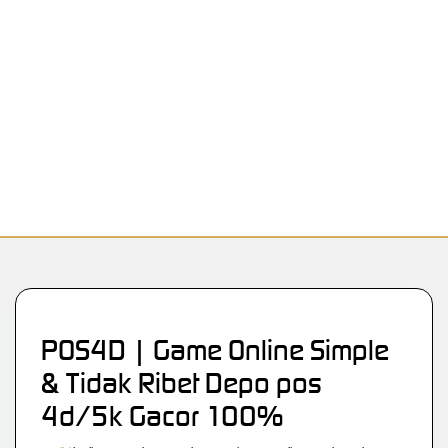
P
A
POS4D | Game Online Simple
& Tidak Ribet Depo pos
4d/5k Gacor 100%