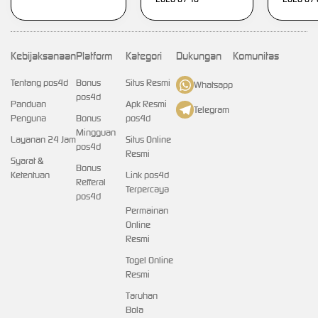
Kebijaksanaan
Platform
Kategori
Dukungan
Komunitas
Tentang pos4d
Bonus
Situs Resmi
Whatsapp
pos4d
Panduan
Apk Resmi
Telegram
Penguna
Bonus
pos4d
Mingguan
Layanan 24 Jam
Situs Online
pos4d
Resmi
Syarat &
Bonus
Ketentuan
Link pos4d
Refferal
Terpercaya
pos4d
Permainan
Online
Resmi
Togel Online
Resmi
Taruhan
Bola