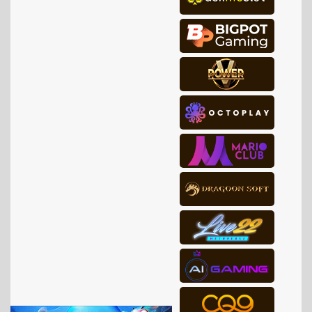
IDR
488,800.00
Mahjong Wins 2
p***t
IDR
442,800.00
Sweet Bonanza 1000
du****e
IDR
432,440.00
Mahjong Wins 3 – Black
Scatter