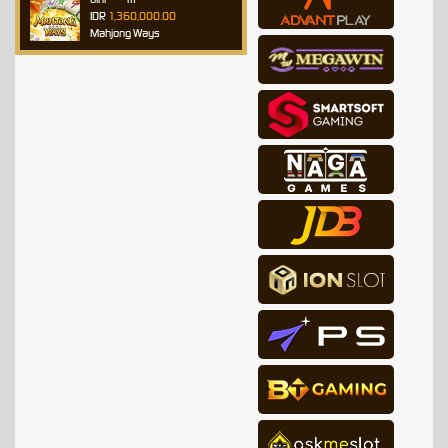
IDR
1,360,000.00
Mahjong Ways
bgz****8
IDR
1,025,000.00
Wild Bandito
p***t
IDR
1,023,550.00
Sweet Bonanza 1000
du****e
IDR
1,009,440.00
Mahjong Wins 3 – Black
Scatter
ciab****g
IDR
815,000.00
Mahjong Ways 2
p***t
IDR
674,900.00
Sweet Bonanza 1000
mazd****9