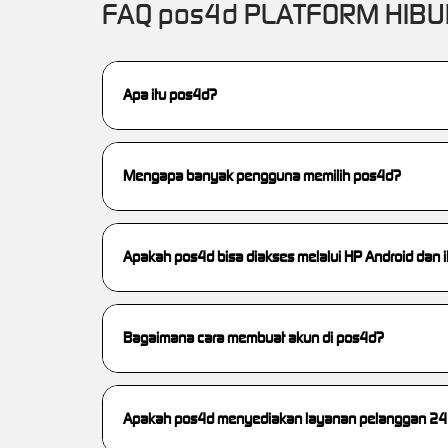
FAQ pos4d PLATFORM HIBU
Apa itu pos4d?
pos4d merupakan platform hiburan online yang menghadirkan
dirancang agar pengguna dapat menikmati pengalaman ya
Mengapa banyak pengguna memilih pos4d?
pos4d menawarkan antarmuka yang sederhana, proses akses
ini sebagai salah satu pilihan favorit bagi pengguna y
Apakah pos4d bisa diakses melalui HP Android dan
Ya. pos4d telah dioptimalkan untuk berbagai perangkat sep
berjalan dengan baik pada berbagai ukuran layar.
Bagaimana cara membuat akun di pos4d?
Untuk membuat akun, cukup klik tombol Daftar, isi data yan
dapat langsung mengakses seluruh fitur yang tersedia di p
Apakah pos4d menyediakan layanan pelanggan 24