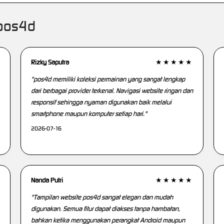
setiap hari untuk membantu berbagai kebutuhan pengguna, mulai dari proses pend
pos4d
edia komunikasi resmi yang tersedia di platform.
Rizky Saputra
★★★★★
"pos4d memiliki koleksi permainan yang sangat lengkap
dari berbagai provider terkenal. Navigasi website ringan dan
responsif sehingga nyaman digunakan baik melalui
smartphone maupun komputer setiap hari."
2026-07-16
Nanda Putri
★★★★★
"Tampilan website pos4d sangat elegan dan mudah
digunakan. Semua fitur dapat diakses tanpa hambatan,
bahkan ketika menggunakan perangkat Android maupun