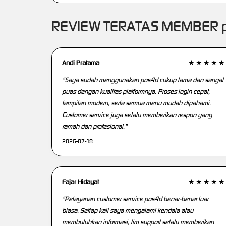
Tentu. Tim customer service pos4d tersedia selama 24 jam 
REVIEW TERATAS MEMBER 
umum. Layanan dapat dihubungi melalui Live Chat maupun m
Andi Pratama
★★★★★
"Saya sudah menggunakan pos4d cukup lama dan sangat
puas dengan kualitas platformnya. Proses login cepat,
tampilan modern, serta semua menu mudah dipahami.
Customer service juga selalu memberikan respon yang
ramah dan profesional."
2026-07-18
Fajar Hidayat
★★★★★
"Pelayanan customer service pos4d benar-benar luar
biasa. Setiap kali saya mengalami kendala atau
membutuhkan informasi, tim support selalu memberikan