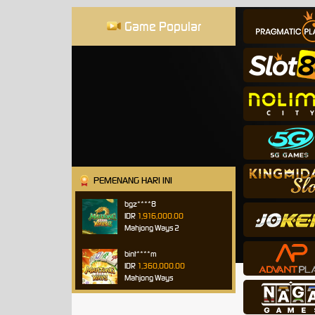
Game Popular
PEMENANG HARI INI
bgz****8
IDR
1,916,000.00
Mahjong Ways 2
bint****m
IDR
1,360,000.00
Mahjong Ways
bgz****8