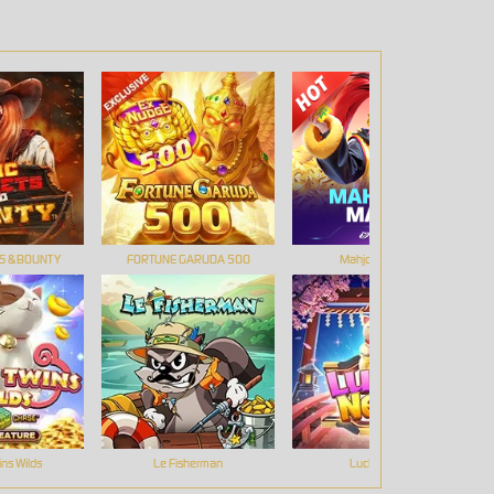
TS &BOUNTY
FORTUNE GARUDA 500
Mahjong Magic
ns Wilds
Le Fisherman
Lucky Neko