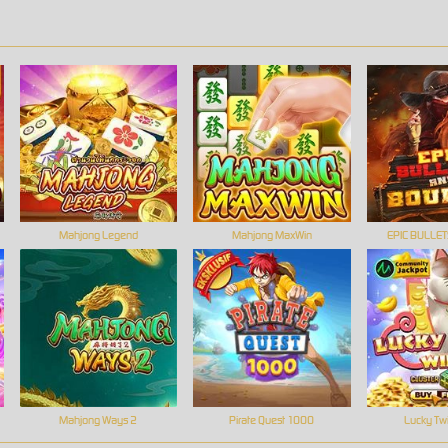
Mahjong Legend
Mahjong MaxWin
EPIC BULLE
Mahjong Ways 2
Pirate Quest 1000
Lucky Twi