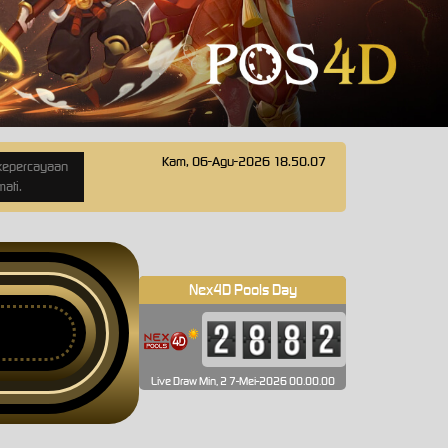
Kam, 06-Agu-2026 18.50.09
 kepercayaan
ati.
Nex4D Pools Day
Live Draw Min, 2 7-Mei-2026 00.00.00