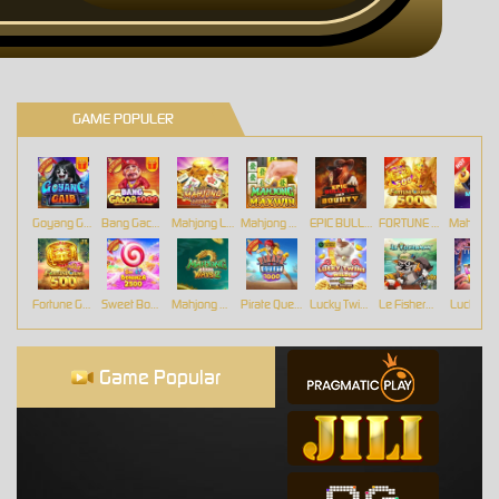
GAME POPULER
Goyang Gaib
Bang Gacor 1000
Mahjong Legend
Mahjong MaxWin
EPIC BULLETS &BOUNTY
FORTUNE GARUDA 500
Mahj
Fortune Gems 500
Sweet Bonanza 2500
Mahjong Ways 2
Pirate Quest 1000
Lucky Twins Wilds
Le Fisherman
Lucky Ne
Game Popular