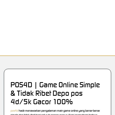
P
A
POS4D | Game Online Simple
& Tidak Ribet Depo pos
4d/5k Gacor 100%
pos4d
hadir menawarkan pengalaman main game online yang benar-benar