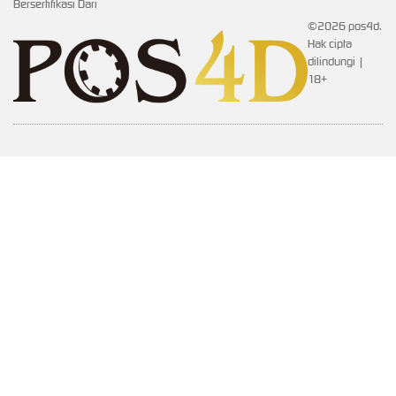
Bersertifikasi Dari
©2026 pos4d.
Hak cipta
dilindungi |
18+