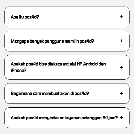
+
Apa itu pos4d?
pos4d merupakan platform hiburan online yang menghadirkan
+
berbagai pilihan permainan digital dengan teknologi modern,
Mengapa banyak pengguna memilih pos4d?
tampilan responsif, serta sistem yang mudah digunakan. Platform ini
dirancang agar pengguna dapat menikmati pengalaman yang
nyaman melalui desktop maupun smartphone dengan performa
pos4d menawarkan antarmuka yang sederhana, proses akses yang
Apakah pos4d bisa diakses melalui HP Android dan
yang stabil.
cepat, pilihan permainan yang lengkap, serta dukungan layanan
+
iPhone?
pelanggan selama 24 jam. Kombinasi tersebut menjadikan platform
ini sebagai salah satu pilihan favorit bagi pengguna yang
mengutamakan kenyamanan dan kemudahan.
Ya. pos4d telah dioptimalkan untuk berbagai perangkat seperti
+
Android, iPhone, tablet, dan komputer. Pengguna tidak perlu
Bagaimana cara membuat akun di pos4d?
khawatir mengenai tampilan maupun performa karena seluruh fitur
dapat berjalan dengan baik pada berbagai ukuran layar.
Untuk membuat akun, cukup klik tombol Daftar, isi data yang diminta
+
secara lengkap, buat username dan password yang aman, lalu
Apakah pos4d menyediakan layanan pelanggan 24 jam?
selesaikan proses verifikasi. Setelah akun berhasil dibuat, pengguna
dapat langsung mengakses seluruh fitur yang tersedia di pos4d.