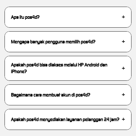
+
Apa itu pos4d?
pos4d merupakan platform hiburan online yang menghadirkan
+
berbagai pilihan permainan digital dengan teknologi modern,
Mengapa banyak pengguna memilih pos4d?
tampilan responsif, serta sistem yang mudah digunakan. Platform ini
dirancang agar pengguna dapat menikmati pengalaman yang
nyaman melalui desktop maupun smartphone dengan performa
pos4d menawarkan antarmuka yang sederhana, proses akses yang
Apakah pos4d bisa diakses melalui HP Android dan
yang stabil.
cepat, pilihan permainan yang lengkap, serta dukungan layanan
+
iPhone?
pelanggan selama 24 jam. Kombinasi tersebut menjadikan platform
ini sebagai salah satu pilihan favorit bagi pengguna yang
mengutamakan kenyamanan dan kemudahan.
Ya. pos4d telah dioptimalkan untuk berbagai perangkat seperti
+
Android, iPhone, tablet, dan komputer. Pengguna tidak perlu
Bagaimana cara membuat akun di pos4d?
khawatir mengenai tampilan maupun performa karena seluruh fitur
dapat berjalan dengan baik pada berbagai ukuran layar.
Untuk membuat akun, cukup klik tombol Daftar, isi data yang diminta
+
secara lengkap, buat username dan password yang aman, lalu
Apakah pos4d menyediakan layanan pelanggan 24 jam?
selesaikan proses verifikasi. Setelah akun berhasil dibuat, pengguna
dapat langsung mengakses seluruh fitur yang tersedia di pos4d.