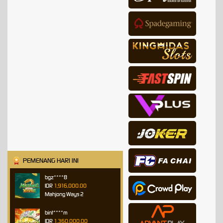
PEMENANG HARI INI
bgz****8
IDR
1,916,000.00
Mahjong Ways 2
bint****m
IDR
1,360,000.00