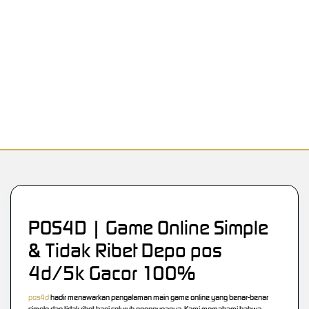
P
A
POS4D | Game Online Simple
& Tidak Ribet Depo pos
4d/5k Gacor 100%
pos4d
hadir menawarkan pengalaman main game online yang benar-benar