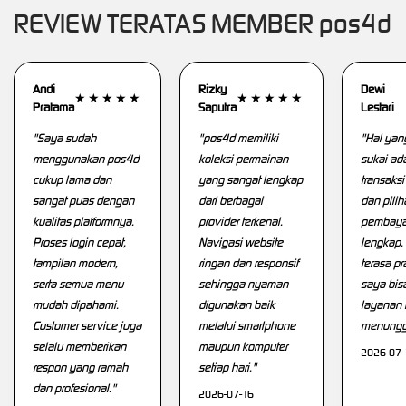
Tentu. Tim customer service pos4d tersedia selama 24 jam setiap
REVIEW TERATAS MEMBER pos4d
hari untuk membantu berbagai kebutuhan pengguna, mulai dari
proses pendaftaran, informasi akun, kendala teknis, hingga
pertanyaan umum. Layanan dapat dihubungi melalui Live Chat
maupun media komunikasi resmi yang tersedia di platform.
Andi
Rizky
Dewi
★★★★★
★★★★★
Pratama
Saputra
Lestari
"Saya sudah
"pos4d memiliki
"Hal yan
menggunakan pos4d
koleksi permainan
sukai ad
cukup lama dan
yang sangat lengkap
transaks
sangat puas dengan
dari berbagai
dan pili
kualitas platformnya.
provider terkenal.
pembaya
Proses login cepat,
Navigasi website
lengkap.
tampilan modern,
ringan dan responsif
terasa pr
serta semua menu
sehingga nyaman
saya bis
mudah dipahami.
digunakan baik
layanan 
Customer service juga
melalui smartphone
menungg
selalu memberikan
maupun komputer
2026-07-
respon yang ramah
setiap hari."
dan profesional."
2026-07-16