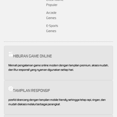
Populer
Arcade
Games
E-Sports
Games
HIBURAN GAME ONLINE
Nikmati pengalaman game online modern dengan tampilan premium, akses mudah,
dan fitur responsif yang nyaman digunakan setiap hari.
TAMPILAN RESPONSIF
pos4d dirancang dengan tampilan mobile friendly sehingga tetap rapi, ringan, dan
mudah diakses melalui berbagai perangkat.