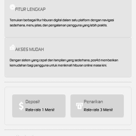
FITUR LENGKAP
Temukan berbagai fitur hiburan digital dalam satu platform dengan navigasi
sederhana, menu jelas, dan pengalaman pengguna yang lebih praktis.
AKSES MUDAH
Dengan sistem yang cepat dan tampilan yang sederhana, pos4d memberikan
kemudahan bagi pengguna untuk menikmati hiburan online masa kini.
Deposit
Penarikan
Rata-rata 1 Menit
Rata-rata 3 Menit