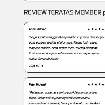
Tentu. Tim customer service pos4d tersedia selama 24 jam 
REVIEW TERATAS MEMBER 
umum. Layanan dapat dihubungi melalui Live Chat maupun m
Andi Pratama
★★★★★
"Saya sudah menggunakan pos4d cukup lama dan sangat
puas dengan kualitas platformnya. Proses login cepat,
tampilan modern, serta semua menu mudah dipahami.
Customer service juga selalu memberikan respon yang
ramah dan profesional."
2026-07-18
Fajar Hidayat
★★★★★
"Pelayanan customer service pos4d benar-benar luar
biasa. Setiap kali saya mengalami kendala atau
membutuhkan informasi, tim support selalu memberikan