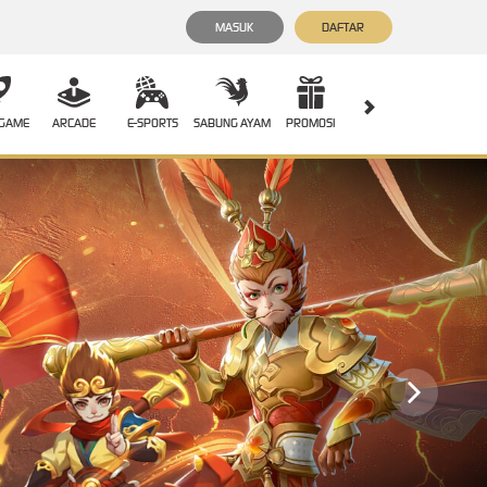
MASUK
DAFTAR
 GAME
ARCADE
E-SPORTS
SABUNG AYAM
PROMOSI