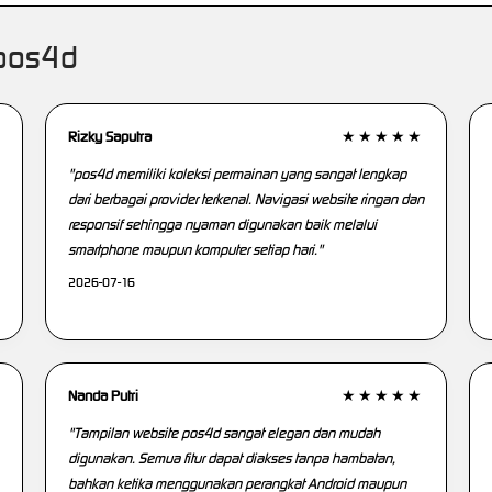
setiap hari untuk membantu berbagai kebutuhan pengguna, mulai dari proses pend
pos4d
edia komunikasi resmi yang tersedia di platform.
Rizky Saputra
★★★★★
"pos4d memiliki koleksi permainan yang sangat lengkap
dari berbagai provider terkenal. Navigasi website ringan dan
responsif sehingga nyaman digunakan baik melalui
smartphone maupun komputer setiap hari."
2026-07-16
Nanda Putri
★★★★★
"Tampilan website pos4d sangat elegan dan mudah
digunakan. Semua fitur dapat diakses tanpa hambatan,
bahkan ketika menggunakan perangkat Android maupun