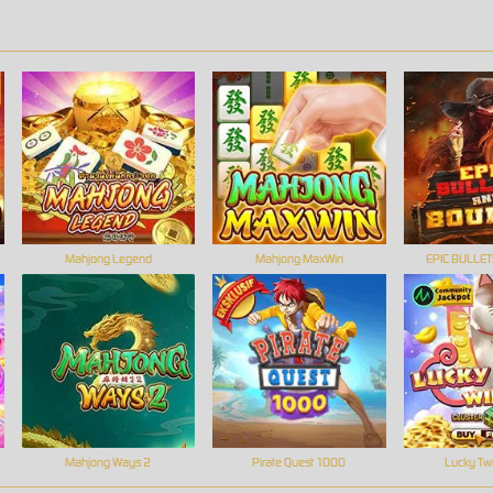
Mahjong Legend
Mahjong MaxWin
EPIC BULLE
Mahjong Ways 2
Pirate Quest 1000
Lucky Twi