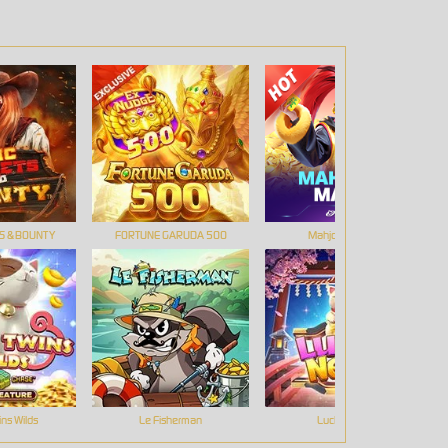
TS &BOUNTY
FORTUNE GARUDA 500
Mahjong Magic
ns Wilds
Le Fisherman
Lucky Neko