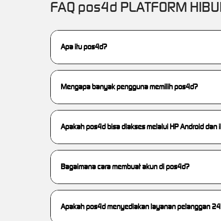
FAQ pos4d PLATFORM HIBU
Apa itu pos4d?
pos4d merupakan platform hiburan online yang menghadirkan
dirancang agar pengguna dapat menikmati pengalaman ya
Mengapa banyak pengguna memilih pos4d?
pos4d menawarkan antarmuka yang sederhana, proses akses
ini sebagai salah satu pilihan favorit bagi pengguna y
Apakah pos4d bisa diakses melalui HP Android dan
Ya. pos4d telah dioptimalkan untuk berbagai perangkat sep
berjalan dengan baik pada berbagai ukuran layar.
Bagaimana cara membuat akun di pos4d?
Untuk membuat akun, cukup klik tombol Daftar, isi data yan
dapat langsung mengakses seluruh fitur yang tersedia di p
Apakah pos4d menyediakan layanan pelanggan 24