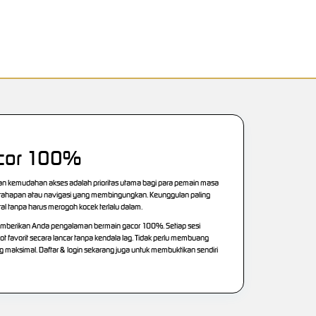
Pindai kod
untuk Un
Android 
acor 100%
an kemudahan akses adalah prioritas utama bagi para pemain masa
i tahapan atau navigasi yang membingungkan. Keunggulan paling
tal tanpa harus merogoh kocek terlalu dalam.
emberikan Anda pengalaman bermain gacor 100%. Setiap sesi
ot favorit secara lancar tanpa kendala lag. Tidak perlu membuang
maksimal. Daftar & login sekarang juga untuk membuktikan sendiri