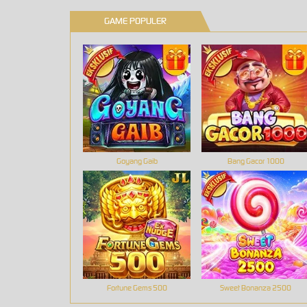
GAME POPULER
Goyang Gaib
Bang Gacor 1000
Fortune Gems 500
Sweet Bonanza 2500