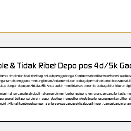
ple & Tidak Ribet Depo pos 4d/5k G
nar simple dan tidak ribet bagi seluruh penggunanya. Kami memahami bahwa efisiensi waktu d
ng sangat ramah pengguna, memungkinkan Anda menelusuri berbagai permainan tanpa harus melalu
 Cukup dengan depo pos 4d atau 5k, Anda sudah memiliki akses penuh ke berbagai fitur hiburan digi
n permainan yang telah dioptimalkan untuk memberikan peluang kemenangan yang fantastis, m
 perangkat, baik ponsel pintar maupun desktop, memastikan Anda bisa langsung mainkan pilihan sl
kin. Nikmati kombinasi sempurna antara akses yang praktis, deposit murah, dan peluang menang 