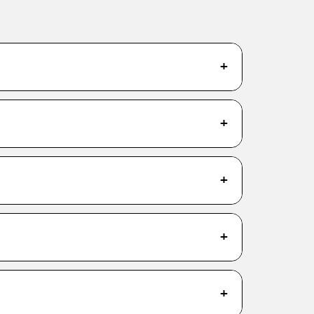
+
f, serta sistem yang mudah digunakan. Platform ini
+
an selama 24 jam. Kombinasi tersebut menjadikan platform
+
ai tampilan maupun performa karena seluruh fitur dapat
+
proses verifikasi. Setelah akun berhasil dibuat, pengguna
+