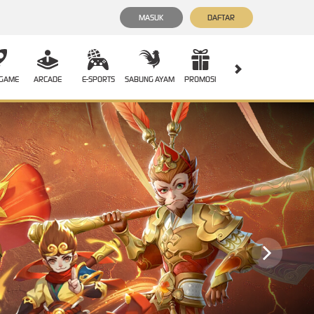
MASUK
DAFTAR
 GAME
ARCADE
E-SPORTS
SABUNG AYAM
PROMOSI