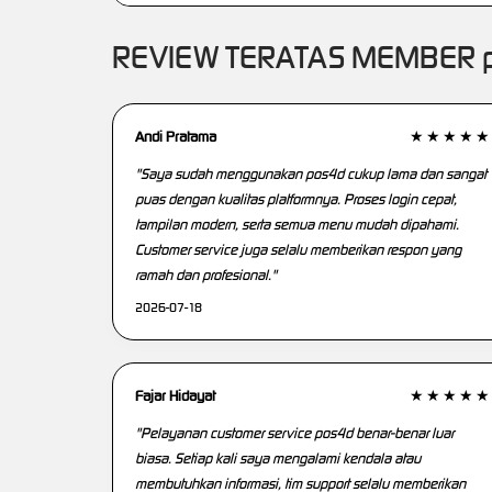
Tentu. Tim customer service pos4d tersedia selama 24 jam 
REVIEW TERATAS MEMBER 
umum. Layanan dapat dihubungi melalui Live Chat maupun m
Andi Pratama
★★★★★
"Saya sudah menggunakan pos4d cukup lama dan sangat
puas dengan kualitas platformnya. Proses login cepat,
tampilan modern, serta semua menu mudah dipahami.
Customer service juga selalu memberikan respon yang
ramah dan profesional."
2026-07-18
Fajar Hidayat
★★★★★
"Pelayanan customer service pos4d benar-benar luar
biasa. Setiap kali saya mengalami kendala atau
membutuhkan informasi, tim support selalu memberikan