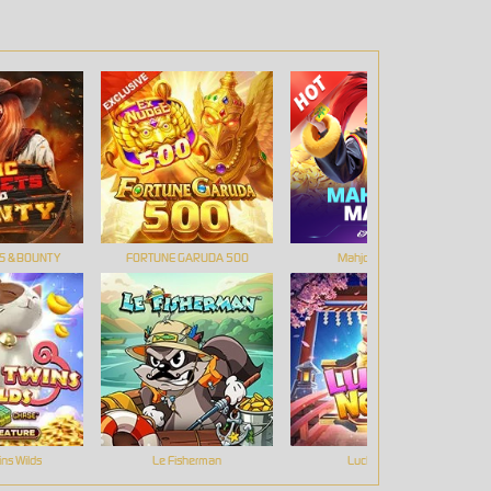
TS &BOUNTY
FORTUNE GARUDA 500
Mahjong Magic
ns Wilds
Le Fisherman
Lucky Neko