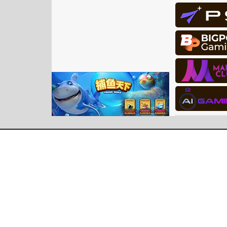
IDR
1,025,000.00
Wild Bandito
p***t
IDR
1,023,550.00
Sweet Bonanza 1000
du****e
IDR
1,009,440.00
Mahjong Wins 3 – Black Scatter
ciab****g
IDR
815,000.00
Mahjong Ways 2
p***t
IDR
674,900.00
Sweet Bonanza 1000
mazd****9
IDR
488,800.00
Mahjong Wins 2
p***t
IDR
442,800.00
Sweet Bonanza 1000