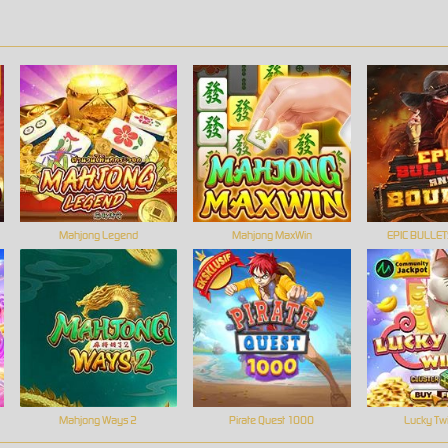
Mahjong Legend
Mahjong MaxWin
EPIC BULLE
Mahjong Ways 2
Pirate Quest 1000
Lucky Twi