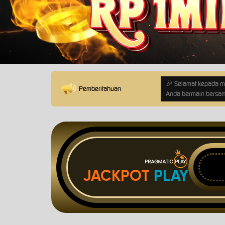
🎉 Selamat kepada me
Pemberitahuan
Anda bermain bersam
JACKPOT
PLAY