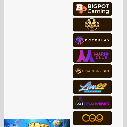
Mahjong Wins 2
p***t
IDR
442,800.00
Sweet Bonanza 1000
du****e
IDR
432,440.00
Mahjong Wins 3 – Black
Scatter