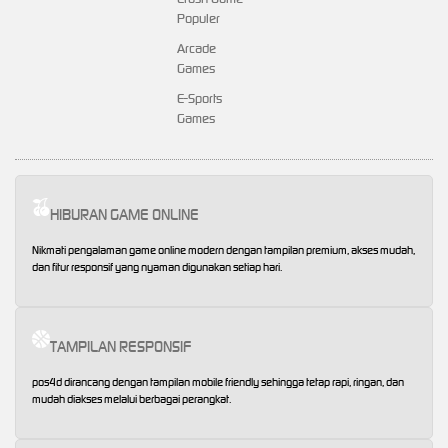
Populer
Arcade
Games
E-Sports
Games
HIBURAN GAME ONLINE
Nikmati pengalaman game online modern dengan tampilan premium, akses mudah,
dan fitur responsif yang nyaman digunakan setiap hari.
TAMPILAN RESPONSIF
pos4d dirancang dengan tampilan mobile friendly sehingga tetap rapi, ringan, dan
mudah diakses melalui berbagai perangkat.