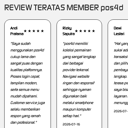
Tentu. Tim customer service pos4d tersedia selama 24 jam setiap
REVIEW TERATAS MEMBER pos4d
hari untuk membantu berbagai kebutuhan pengguna, mulai dari
proses pendaftaran, informasi akun, kendala teknis, hingga
pertanyaan umum. Layanan dapat dihubungi melalui Live Chat
maupun media komunikasi resmi yang tersedia di platform.
Andi
Rizky
Dewi
★★★★★
★★★★★
Pratama
Saputra
Lestari
"Saya sudah
"pos4d memiliki
"Hal yan
menggunakan pos4d
koleksi permainan
sukai ad
cukup lama dan
yang sangat lengkap
transaks
sangat puas dengan
dari berbagai
dan pili
kualitas platformnya.
provider terkenal.
pembaya
Proses login cepat,
Navigasi website
lengkap.
tampilan modern,
ringan dan responsif
terasa pr
serta semua menu
sehingga nyaman
saya bis
mudah dipahami.
digunakan baik
layanan 
Customer service juga
melalui smartphone
menungg
selalu memberikan
maupun komputer
2026-07-
respon yang ramah
setiap hari."
dan profesional."
2026-07-16