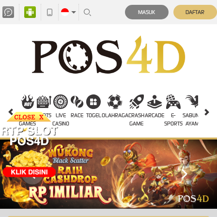
MASUK
DAFTAR
HOT
SLOTS
LIVE
RACE
TOGEL
OLAHRAGA
CRASH
ARCADE
E-
SABUNG
PROM
GAMES
CASINO
GAME
SPORTS
AYAM