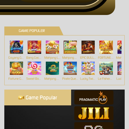
GAME POPULER
Goyang Gaib
Bang Gacor 1000
Mahjong Legend
Mahjong MaxWin
EPIC BULLETS &BOUNTY
FORTUNE GARUDA 500
Mahj
Fortune Gems 500
Sweet Bonanza 2500
Mahjong Ways 2
Pirate Quest 1000
Lucky Twins Wilds
Le Fisherman
Lucky Ne
Game Popular