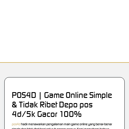
P
A
POS4D | Game Online Simple
& Tidak Ribet Depo pos
4d/5k Gacor 100%
pos4d
hadir menawarkan pengalaman main game online yang benar-benar