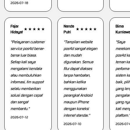
2026-07-18
Fajar
Nanda
Bima
★★★★★
★★★★★
Hidayat
Putri
Kurniaw
"Pelayanan customer
"Tampilan website
"Saya
service pos4d benar-
pos4d sangat elegan
merekom
benar luar biasa.
dan mudah
pos4d k
Setiap kali saya
digunakan. Semua
teman ka
mengalami kendala
fitur dapat diakses
performa 
atau membutuhkan
tanpa hambatan,
sistem 
informasi, tim support
bahkan ketika
baik, pil
selalu memberikan
menggunakan
yang len
solusi dengan cepat
perangkat Android
pengala
dan sangat
maupun iPhone
yang nya
membantu."
dengan koneksi
kali men
internet standar."
platform.
2026-07-12
2026-07-10
2026-07-