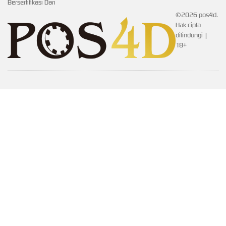
Bersertifikasi Dari
©2026 pos4d.
Hak cipta
dilindungi |
18+