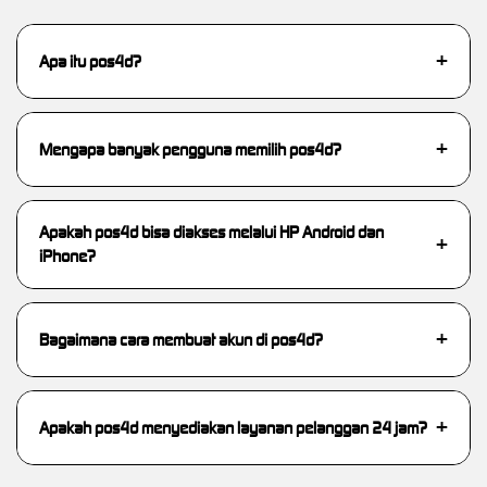
+
Apa itu pos4d?
pos4d merupakan platform hiburan online yang menghadirkan
+
berbagai pilihan permainan digital dengan teknologi modern,
Mengapa banyak pengguna memilih pos4d?
tampilan responsif, serta sistem yang mudah digunakan. Platform ini
dirancang agar pengguna dapat menikmati pengalaman yang
nyaman melalui desktop maupun smartphone dengan performa
pos4d menawarkan antarmuka yang sederhana, proses akses yang
Apakah pos4d bisa diakses melalui HP Android dan
yang stabil.
cepat, pilihan permainan yang lengkap, serta dukungan layanan
+
iPhone?
pelanggan selama 24 jam. Kombinasi tersebut menjadikan platform
ini sebagai salah satu pilihan favorit bagi pengguna yang
mengutamakan kenyamanan dan kemudahan.
Ya. pos4d telah dioptimalkan untuk berbagai perangkat seperti
+
Android, iPhone, tablet, dan komputer. Pengguna tidak perlu
Bagaimana cara membuat akun di pos4d?
khawatir mengenai tampilan maupun performa karena seluruh fitur
dapat berjalan dengan baik pada berbagai ukuran layar.
Untuk membuat akun, cukup klik tombol Daftar, isi data yang diminta
+
secara lengkap, buat username dan password yang aman, lalu
Apakah pos4d menyediakan layanan pelanggan 24 jam?
selesaikan proses verifikasi. Setelah akun berhasil dibuat, pengguna
dapat langsung mengakses seluruh fitur yang tersedia di pos4d.