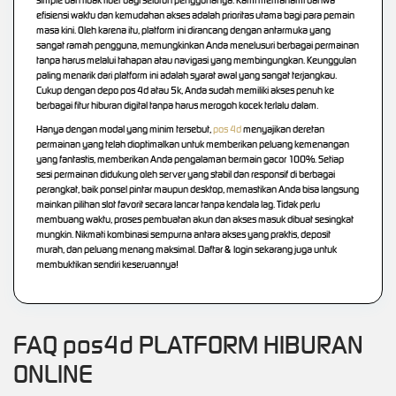
simple dan tidak ribet bagi seluruh penggunanya. Kami memahami bahwa
efisiensi waktu dan kemudahan akses adalah prioritas utama bagi para pemain
masa kini. Oleh karena itu, platform ini dirancang dengan antarmuka yang
sangat ramah pengguna, memungkinkan Anda menelusuri berbagai permainan
tanpa harus melalui tahapan atau navigasi yang membingungkan. Keunggulan
paling menarik dari platform ini adalah syarat awal yang sangat terjangkau.
Cukup dengan depo pos 4d atau 5k, Anda sudah memiliki akses penuh ke
berbagai fitur hiburan digital tanpa harus merogoh kocek terlalu dalam.
Hanya dengan modal yang minim tersebut,
pos 4d
menyajikan deretan
permainan yang telah dioptimalkan untuk memberikan peluang kemenangan
yang fantastis, memberikan Anda pengalaman bermain gacor 100%. Setiap
sesi permainan didukung oleh server yang stabil dan responsif di berbagai
perangkat, baik ponsel pintar maupun desktop, memastikan Anda bisa langsung
mainkan pilihan slot favorit secara lancar tanpa kendala lag. Tidak perlu
membuang waktu, proses pembuatan akun dan akses masuk dibuat sesingkat
mungkin. Nikmati kombinasi sempurna antara akses yang praktis, deposit
murah, dan peluang menang maksimal. Daftar & login sekarang juga untuk
membuktikan sendiri keseruannya!
FAQ pos4d PLATFORM HIBURAN
ONLINE